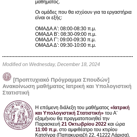
μαθήματος.
Οι ομάδες που θα ισχύουν για τα εργαστήρια
είναι οι εξής:
ΟΜΑΔΑ Α': 08:00-08:30 π.μ.
ΟΜΑΔΑ Β': 08:30-09:00 π.μ.
ΟΜΑΔΑ Γ': 09:00-09:30 π.μ.
ΟΜΑΔΑ Δ': 09:30-10:00 π.μ.
Modified on Wednesday, December 18, 2024
[Προπτυχιακό Πρόγραμμα Σπουδών]
Ανακοίνωση μαθήματος Ιατρική και Υπολογιστική
Στατιστική
Η επόμενη διάλεξη του μαθήματος
«Ιατρική
και Υπολογιστική Στατιστική»
του Α'
εξαμήνου θα πραγματοποιηθεί την
Παρασκευή
21 Οκτωβρίου 2022
και ώρα
11:00 π.μ.
στο αμφιθέατρο του κτιρίου
Κατσίγρα (Παπακυριαζή 22, 41222 Λάρισα).