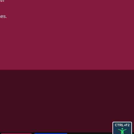
th
es.
CTRL+F2