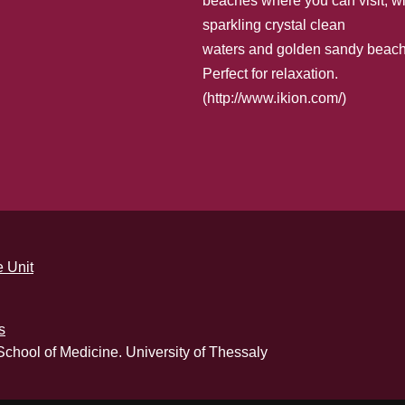
beaches where you can visit, wi
sparkling crystal clean
waters and golden sandy beach
Perfect for relaxation.
(
http://www.ikion.com/
)
 Unit
s
School of Medicine. University of Thessaly