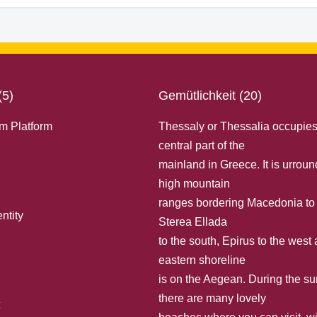
(5)
Gemütlichkeit (20)
m Platform
Thessaly or Thessalia occupies
central part of the
mainland in Greece. It is urrou
high mountain
ranges bordering Macedonia to 
ntity
Sterea Ellada
to the south, Εpirus to the west
eastern shoreline
is on the Aegean. During the 
there are many lovely