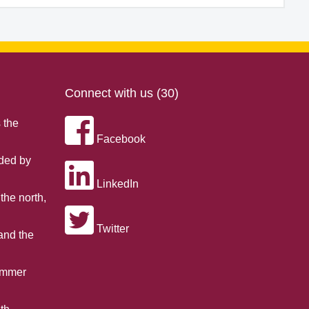
Connect with us (30)
 the
Facebook
nded by
LinkedIn
the north,
Twitter
 and the
summer