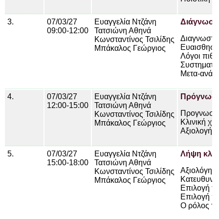
3.
07/03/27
Ευαγγελία Ντζάνη
Διάγνωση
09:00-12:00
Τατσιώνη Αθηνά
Διαγνωστικ
Κωνσταντίνος Τσιλίδης
Ευαισθησία
Μπάκαλος Γεώργιος
Λόγοι πιθ
Συστηματι
Μετα-ανάλ
4.
07/03/27
Ευαγγελία Ντζάνη
Πρόγνωσ
12:00-15:00
Τατσιώνη Αθηνά
Προγνωστι
Κωνσταντίνος Τσιλίδης
Κλινική χρ
Μπάκαλος Γεώργιος
Αξιολογήσ
5.
07/03/27
Ευαγγελία Ντζάνη
Λήψη κλι
15:00-18:00
Τατσιώνη Αθηνά
Αξιολόγηση
Κωνσταντίνος Τσιλίδης
Κατευθυντή
Μπάκαλος Γεώργιος
Επιλογή τη
Επιλογή π
Ο ρόλος τ