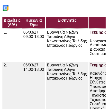
Διαλέξεις
Ημερ/νία
Εισηγητές
(Α/Α)
Ώρα
1.
06/03/27
Ευαγγελία Ντζάνη
Τεκμηριωμ
09:00-13:00
Τατσιώνη Αθηνά
Εισαγωγικά
Κωνσταντίνος Τσιλίδης
Διατύπωση
Μπάκαλος Γεώργιος
Διαδικασία
Συστηματικ
2.
06/03/27
Ευαγγελία Ντζάνη
Τεκμηριωμ
14:00-18:00
Τατσιώνη Αθηνά
Κατανόηση
Κωνσταντίνος Τσιλίδης
Η αρχή της
Μπάκαλος Γεώργιος
Σύνθετες ε
Υποκατάστα
Αποτίμηση 
Τυχαιοποιη
Τυχαιοποιη
Συστήματα
Ποιοτική έ