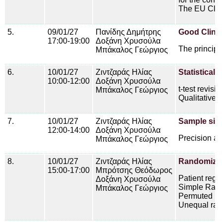
The EU Clini
5.
09/01/27
Πανίδης Δημήτρης
Good Clinic
17:00-19:00
Δοξάνη Χρυσούλα
The principl
Μπάκαλος Γεώργιος
6.
10/01/27
Ζιντζαράς Ηλίας
Statistical t
10:00-12:00
Δοξάνη Χρυσούλα
t-test revis
Μπάκαλος Γεώργιος
Qualitative 
7.
10/01/27
Ζιντζαράς Ηλίας
Sample size
12:00-14:00
Δοξάνη Χρυσούλα
Precision a
Μπάκαλος Γεώργιος
8.
10/01/27
Ζιντζαράς Ηλίας
Randomiza
15:00-17:00
Μπρότσης Θεόδωρος
Patient regi
Δοξάνη Χρυσούλα
Simple Rand
Μπάκαλος Γεώργιος
Permuted blo
Unequal ran