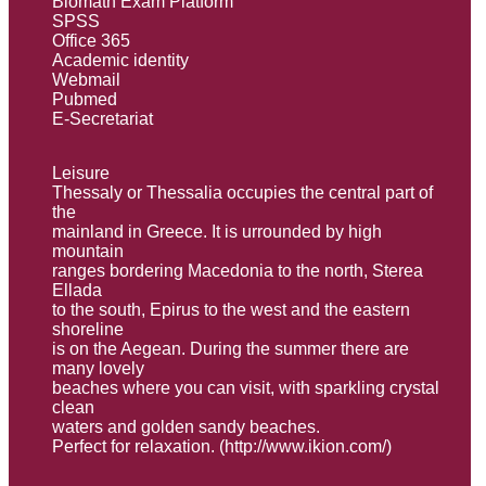
Biomath Exam Platform
SPSS
Office 365
Academic identity
Webmail
Pubmed
E-Secretariat
Leisure
Thessaly or Thessalia occupies the central part of
the
mainland in Greece. It is urrounded by high
mountain
ranges bordering Macedonia to the north, Sterea
Ellada
to the south, Εpirus to the west and the eastern
shoreline
is on the Aegean. During the summer there are
many lovely
beaches where you can visit, with sparkling crystal
clean
waters and golden sandy beaches.
Perfect for relaxation. (
http://www.ikion.com/
)