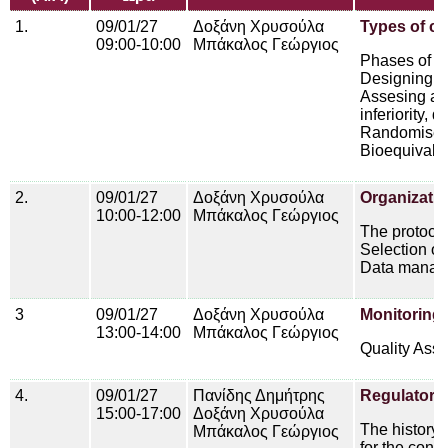
1.
09/01/27
Δοξάνη Χρυσούλα
Types of cli
09:00-10:00
Μπάκαλος Γεώργιος
Phases of cli
Designing a c
Assesing aff
inferiority, 
Randomised c
Bioequivale
2.
09/01/27
Δοξάνη Χρυσούλα
Organization
10:00-12:00
Μπάκαλος Γεώργιος
The protoco
Selection of
Data manage
3
09/01/27
Δοξάνη Χρυσούλα
Monitoring o
13:00-14:00
Μπάκαλος Γεώργιος
Quality Asse
4.
09/01/27
Πανίδης Δημήτρης
RegulatoryI
15:00-17:00
Δοξάνη Χρυσούλα
The history 
Μπάκαλος Γεώργιος
for the condu