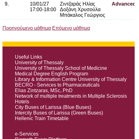
9.
10/01/27
Ζιντζαράς Ηλίας
Advanced An
17:00-18:00
Δοξάνη Χρυσούλα
Μπάκαλος Γεώργιος
Προηγούμενο μάθημα
Επόμενο μάθημα
Useful Links
University of Thessaly
University of Thessaly School of Medicine
Medical Degree English Program
Library & Information Centre University of Thessaly
BECRO - Services to Pharmaceuticals
Elias Zintzaras, MSc, PhD
Network of multiple treatments in Multiple Sclerosis
Hotels
City Buses of Larissa (Blue Buses)
Intercity Buses of Larissa (Green Buses)
Hellenic Train Timetable
e-Services